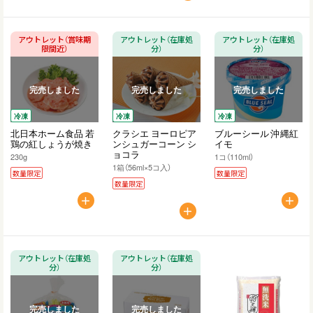
アウトレット（賞味期
アウトレット（在庫処
アウトレット（在庫処
限間近）
分）
分）
完売しました
完売しました
完売しました
冷凍
冷凍
冷凍
北日本ホーム食品 若
クラシエ ヨーロピア
ブルーシール 沖縄紅
鶏の紅しょうが焼き
ンシュガーコーン シ
イモ
ョコラ
230g
1コ（110ml）
1箱（56ml×5コ入）
数量限定
数量限定
数量限定
アウトレット（在庫処
アウトレット（在庫処
分）
分）
完売しました
完売しました