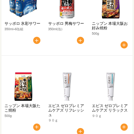
サッポロ 氷彩サワー
サッポロ 男梅サワー
ニップン 本場大阪お
好み焼粉
350ml×6缶組
350ml(缶)
500g
ニップン 本場大阪た
エビス ゼロプレミア
エビス ゼロプレミア
こ焼粉
ムケアズ リフレッシ
ムケアズ リラックス
ュ
500g
９０ｇ
９０ｇ