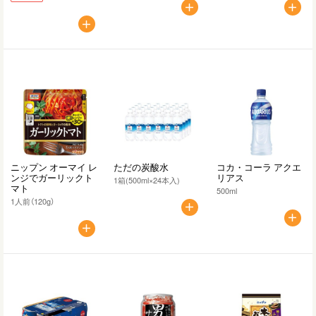
ニップン オーマイ レ
ただの炭酸水
コカ・コーラ アクエ
ンジでガーリックト
リアス
1箱(500ml×24本入)
マト
500ml
1人前（120g）