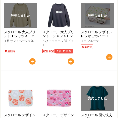
完売しました
完売しました
スクロール 大人プリ
スクロール 大人プリ
スクロール デザイン
ントＴシャツＡＦ２
ントＴシャツＡＦ２
レジかごカバーＵ
１枚 サンドベージュ（ロ
１枚 チャコール（箔プリ
１コ フルーツ ‐
３Ｌ
Ｌ
数量限定
残りわずか
数量限定
数量限定
完売しました
スクロール デザイン
スクロール デザイン
スクロール 面で支え