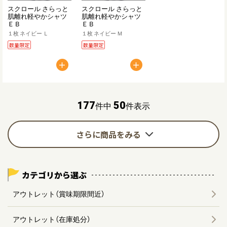
スクロール さらっと
スクロール さらっと
肌離れ軽やかシャツ
肌離れ軽やかシャツ
ＥＢ
ＥＢ
１枚 ネイビー Ｌ
１枚 ネイビー Ｍ
数量限定
数量限定
177
件中
50
件表示
さらに商品をみる
カテゴリから選ぶ
アウトレット（賞味期限間近）
アウトレット（在庫処分）