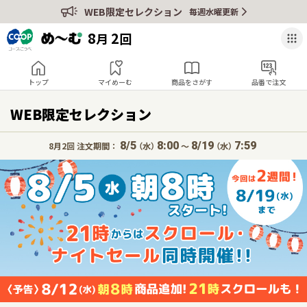
WEB限定セレクション
毎週水曜更新
8
2
月
回
トップ
マイめーむ
商品をさがす
品番で注文
WEB限定セレクション
8/5
8:00
8/19
7:59
8月2回 注文期間：
（水）
〜
（水）