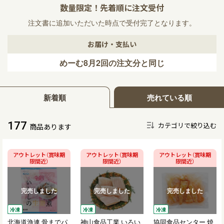
数量限定！先着順に注文受付
注文書に追加いただいた時点で受付完了となります。
お届け・支払い
めーむ8月2回の注文分と同じ
新着順
売れている順
177
カテゴリで絞り込む
商品あります
アウトレット（賞味期
アウトレット（賞味期
アウトレット（賞味期
限間近）
限間近）
限間近）
完売しました
完売しました
完売しました
冷凍
冷凍
冷凍
北海道漁連 骨までパ
神山食品工業 いろい
協同食品センター 焼