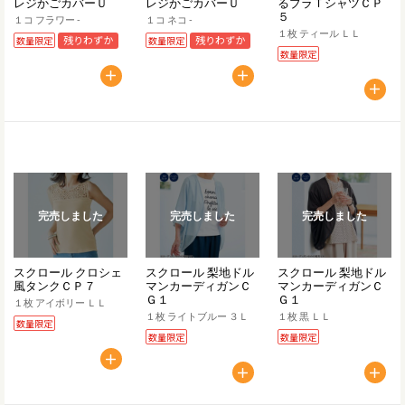
レジかごカバーＵ
レジかごカバーＵ
るブラＴシャツＣＰ
５
１コ フラワー ‐
１コ ネコ ‐
１枚 ティール ＬＬ
残りわずか
残りわずか
数量限定
数量限定
数量限定
完売しました
完売しました
完売しました
スクロール クロシェ
スクロール 梨地ドル
スクロール 梨地ドル
風タンクＣＰ７
マンカーディガンＣ
マンカーディガンＣ
Ｇ１
Ｇ１
１枚 アイボリー ＬＬ
１枚 ライトブルー ３Ｌ
１枚 黒 ＬＬ
数量限定
数量限定
数量限定