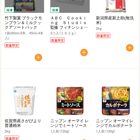
冷凍
冷凍
竹下製菓 ブラックモ
ＡＢＣ Ｃｏｏｋｉ
新潟県産新之助(無洗
ンブラン＆ミルクッ
ｎｇ Ｓｔｕｄｉｏ
米)
クアソートパック
監修 フィナンシェ･
2kg
モンブラン
1袋(60ml×5本、45ml×4本
3コ入（１６２ｇ）
数量限定
入)
数量限定
数量限定
佐賀県産さがびより
ニップン オーマイ レ
ニップン オーマイレ
普通精米
ンジでミートソース
ンジでカルボナーラ
2kg
1人前（120g）
1人前（120g）
数量限定