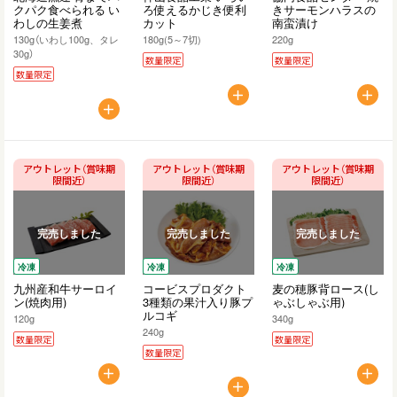
クパク食べられる い
ろ使えるかじき便利
きサーモンハラスの
わしの生姜煮
カット
南蛮漬け
130g（いわし100g、タレ
180g(5～7切)
220g
30g）
数量限定
数量限定
数量限定
アウトレット（賞味期
アウトレット（賞味期
アウトレット（賞味期
限間近）
限間近）
限間近）
完売しました
完売しました
完売しました
冷凍
冷凍
冷凍
九州産和牛サーロイ
コービスプロダクト
麦の穂豚背ロース(し
ン(焼肉用)
3種類の果汁入り豚プ
ゃぶしゃぶ用)
ルコギ
120g
340g
240g
数量限定
数量限定
数量限定