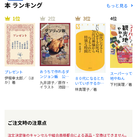
本 ランキング
もっと見る
1位
2位
3位
4位
おうちで作れるダ
プレゼント
スーパーって観
ンジョン飯 公式
伊坂幸太郎／〔ほ
地やねん
８０代になるとた
レシピブック
か〕著
九井諒子／原作・
いていボケるか死
下村英理／著
イラスト 池田美
ぬ。７０代は神様
林真理子／著
希／料理制作
から与えられた特
別な時間
ご注文時の注意点
注文決定後のキャンセルや組合員様都合による返品・交換はできません。