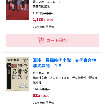
朝日文庫 よ１６－８
朝日新聞出版
1,320円
（税込）
1,188
円（税込）
2026年08月 発売
カート追加
混沌 長編時代小説 交代寄合伊
那衆異聞 １５
佐伯泰英／著
光文社文庫 さ１８－１３６ 光文社時代小説文庫
光文社
924円
（税込）
831
円（税込）
2026年08月 発売