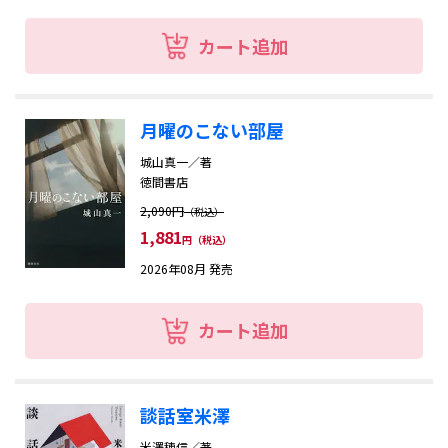
スポーツ・格闘技
カート追加
生活・健康・ダイエット
語学・就職資格
月曜のこない部屋
城山真一／著
学習参考書
徳間書店
2,090円
（税込）
楽譜
1,881
円（税込）
2026年08月 発売
ご利用ガイド
ご利用案内
お支払い方法
よくあるご質問
カート追加
談話室米澤
米澤穂信／著