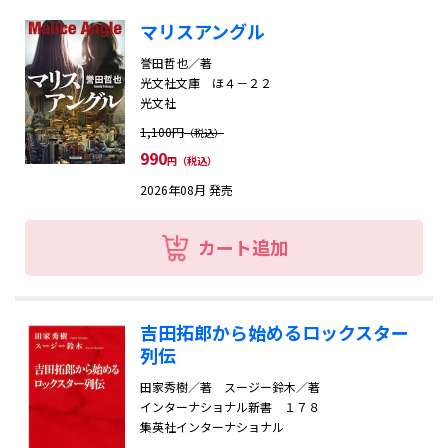
マリスアングル
誉田哲也／著
光文社文庫 ほ４－２２
光文社
1,100円
（税込）
990
円（税込）
2026年08月 発売
カート追加
吉田拓郎から始めるロックスター
列伝
田家秀樹／著 スージー鈴木／著
インターナショナル新書 １７８
OK
集英社インターナショナル