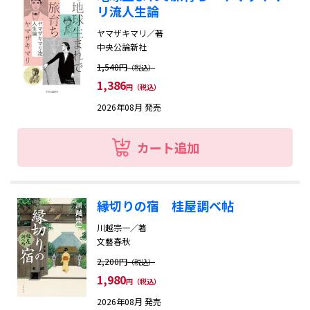
思想・心理・歴史・教育
リ流人生論
ヤマザキマリ／著
ビジネス・経済・社会
中央公論新社
1,540円
コミック・アニメ・Eゲーム
（税込）
1,386
円（税込）
Web
2026年08月 発売
コンピュータ
カート追加
サイエンス・テクノロジー
児童
縁切りの宿 桂屋調べ帖
川越宗一／著
テレビ・タレント・写真集
文藝春秋
2,200円
（税込）
映画・音楽・サブカルチャー
1,980
円（税込）
趣味・娯楽
2026年08月 発売