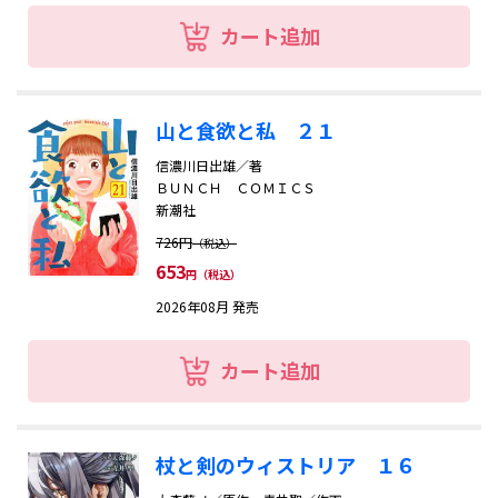
カート追加
山と食欲と私 ２１
信濃川日出雄／著
ＢＵＮＣＨ ＣＯＭＩＣＳ
新潮社
726円
（税込）
653
円（税込）
2026年08月 発売
カート追加
杖と剣のウィストリア １６