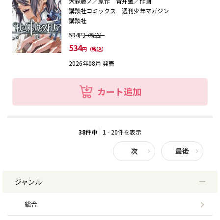
大森藤ノ／原作 青井聖／作画
講談社コミックス 週刊少年マガジン
講談社
594円
（税込）
534
円（税込）
2026年08月 発売
カート追加
38件中
1 - 20件を表示
次
最後
ジャンル
総合