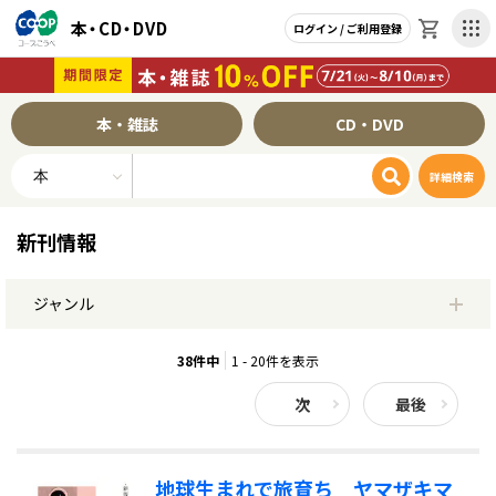
本・CD・DVD
ログイン / ご利用登録
CD・DVD トップページへ
本・雑誌 トップページへ
本・雑誌
CD・DVD
CD ランキングページへ
本 ランキングページへ
詳細検索
雑誌 ランキングページへ
DVD ランキングページへ
新刊情報
本のジャンル一覧
ご利用ガイド
ジャンル
ご利用案内
お支払い方法
よくあるご質問
小説・エッセイ
38件中
1 - 20件を表示
文庫・新書
次
最後
ノンフィクション・教養
地球生まれで旅育ち ヤマザキマ