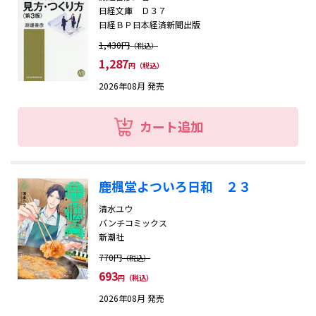
日経文庫 Ｄ３７
日経ＢＰ日本経済新聞出版
1,430円
（税込）
1,287
円（税込）
2026年08月 発売
カート追加
鹿楓堂よついろ日和 ２３
清水ユウ
バンチコミックス
新潮社
770円
（税込）
693
円（税込）
2026年08月 発売